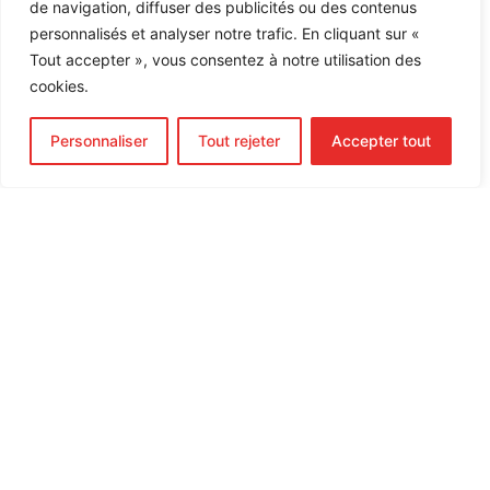
TÉL. :
819 416-0668
de navigation, diffuser des publicités ou des contenus
personnalisés et analyser notre trafic. En cliquant sur «
SANS FRAIS :
1 855 253-5333
Tout accepter », vous consentez à notre utilisation des
cookies.
COURRIEL :
info@boguscreation.com
Personnaliser
Tout rejeter
Accepter tout