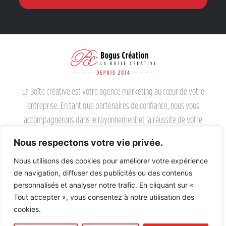
La Boîte créative est votre agence marketing au cœur de votre
entreprise. En tant que partenaires de confiance, nous vous
accompagnerons dans le rayonnement et la réussite de votre
entreprise.
Nous respectons votre vie privée.
Nous utilisons des cookies pour améliorer votre expérience
UNE AGENCE SOCIALEMENT IMPLIQUÉE
de navigation, diffuser des publicités ou des contenus
personnalisés et analyser notre trafic. En cliquant sur «
CONTACTEZ-NOUS
Tout accepter », vous consentez à notre utilisation des
ADRESSE :
2157, rue de la Rivière-Magog, Sherbrooke (QC) J1N 2W7
cookies.