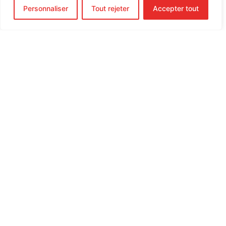
TÉL. :
819 416-0668
Personnaliser
Tout rejeter
Accepter tout
SANS FRAIS :
1 855 253-5333
COURRIEL :
info@boguscreation.com